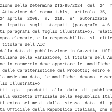
zione della Determina DTS/95/2024  del  24  m
'Attuazione del comma 1-bis,  articolo  35,  
24 aprile  2006,  n.  219,  e'  autorizzata  
n  impatto  sugli  stampati  (paragrafo  4.6 
ti paragrafi del foglio illustrativo), relati
opra elencate, e la responsabilita' si  ritie
 titolare dell'AIC. 

dalla data di pubblicazione in Gazzetta  Uffi
taliana della variazione, il Titolare dell'Au
ne in commercio deve apportare le  modifiche 
 delle Caratteristiche del Prodotto; entro e 
la medesima data, le modifiche  devono  esser
lio Illustrativo. 

tti  gia'  prodotti  alla  data  di  pubblica
ella Gazzetta Ufficiale della Repubblica Ital
ti entro sei mesi  dalla  stessa  data  di  p
ta Ufficiale della Repubblica Italiana, che n