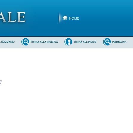
HOME
L SOMMARIO
TORNA ALLA RICERCA
TORNA ALL'INDICE
PERMALINK
i