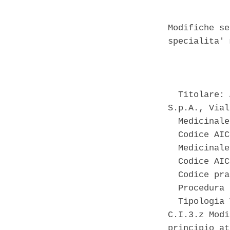
Modifiche se
specialita' 
            
  Titolare: 
S.p.A., Vial
  Medicinale
  Codice AIC
  Medicinale
  Codice AIC
  Codice pra
  Procedura 
  Tipologia 
C.I.3.z Modi
principio at