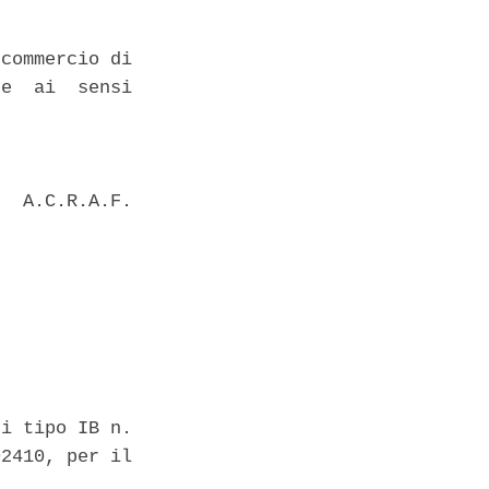
commercio di

e  ai  sensi

  A.C.R.A.F.

i tipo IB n.

2410, per il
