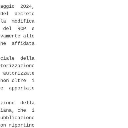
aggio  2024,

del  decreto

la  modifica

 del  RCP  e

vamente alle

ne  affidata

ciale  della

torizzazione

 autorizzate

non oltre  i

e  apportate

zione  della

iana, che  i

ubblicazione

on riportino
