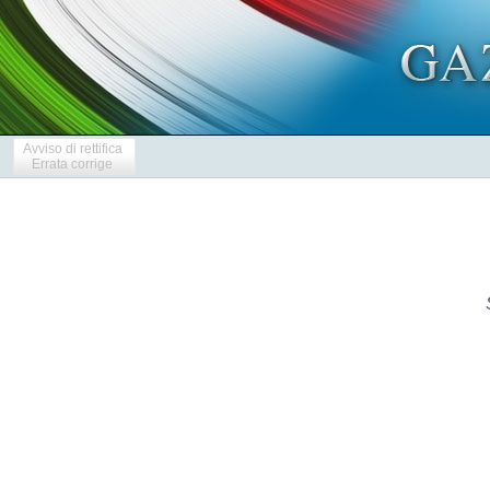
Avviso di rettifica
Errata corrige