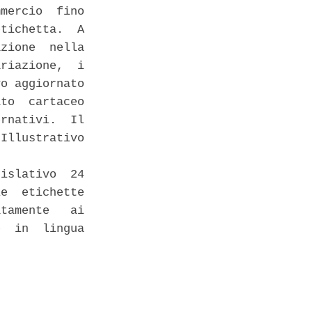
mercio  fino

tichetta.  A

zione  nella

riazione,  i

o aggiornato

to  cartaceo

rnativi.  Il

Illustrativo

islativo  24

e  etichette

tamente   ai

  in  lingua


