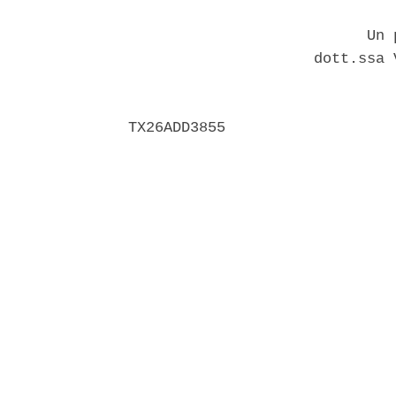
                           Un p
                     dott.ssa 