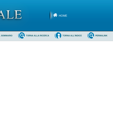
HOME
L SOMMARIO
TORNA ALLA RICERCA
TORNA ALL'INDICE
PERMALINK