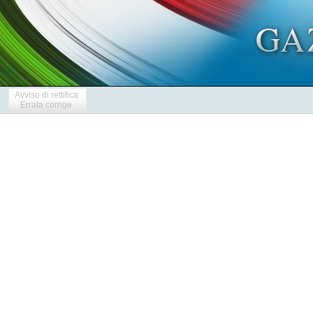
Avviso di rettifica
Errata corrige
            