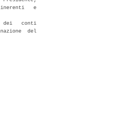
inerenti   e

 dei   conti

nazione  del


