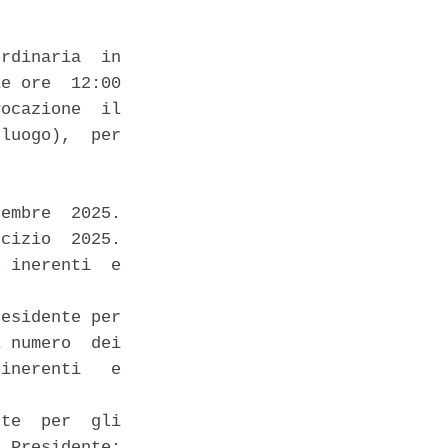
rdinaria  in

e ore  12:00

ocazione  il

luogo),  per

embre  2025.

cizio  2025.

 inerenti  e

esidente per

 numero  dei

inerenti   e

te  per  gli

 Presidente;
