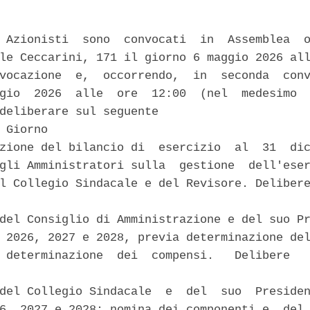
 Azionisti  sono  convocati  in  Assemblea  o
le Ceccarini, 171 il giorno 6 maggio 2026 all
vocazione  e,  occorrendo,  in  seconda  conv
gio  2026  alle  ore  12:00  (nel  medesimo  
deliberare sul seguente 

 Giorno 

zione del bilancio di  esercizio  al  31  dic
gli Amministratori sulla  gestione  dell'eser
l Collegio Sindacale e del Revisore. Delibere


del Consiglio di Amministrazione e del suo Pr
 2026, 2027 e 2028, previa determinazione del
 determinazione  dei  compensi.   Delibere   


del Collegio Sindacale  e  del  suo  Presiden
6, 2027 e 2028; nomina dei componenti e  del 