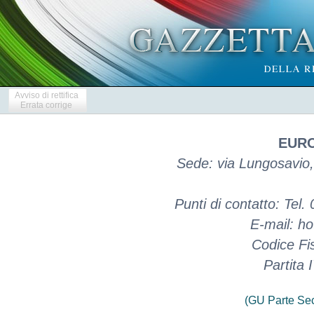
Avviso di rettifica
Errata corrige
EURO
Sede: via Lungosavio
Punti di contatto: Te
E-mail: h
Codice Fi
Partita
(GU Parte Se