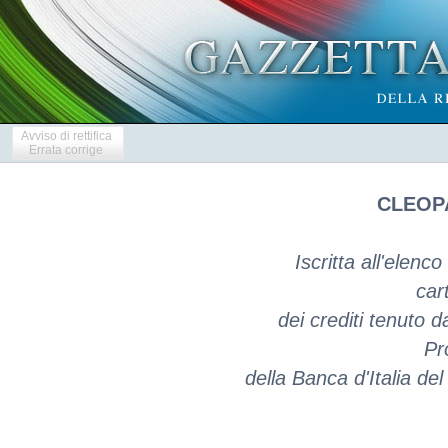
Avviso di rettifica
Errata corrige
CLEOPA
Iscritta all'elenco
car
dei crediti tenuto d
Pr
della Banca d'Italia d