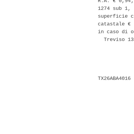
R.A. € 0,94;
1274 sub 1, 
superficie c
catastale € 
in caso di o
  Treviso 13
            