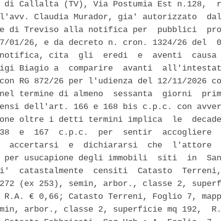
 di Callalta (TV), Via Postumia Est n.128,  r
l'avv. Claudia Murador, gia' autorizzato  dal
e di Treviso alla notifica per  pubblici  pro
7/01/26, e da decreto n. cron. 1324/26 del  0
notifica, cita  gli  eredi  e  aventi  causa 
igi Biagio a  comparire  avanti  all'intestat
con RG 872/26 per l'udienza del 12/11/2026 co
nel termine di almeno  sessanta  giorni  prim
ensi dell'art. 166 e 168 bis c.p.c. con avver
one oltre i detti termini implica  le  decade
38  e  167  c.p.c.  per  sentir  accogliere  
  accertarsi  e  dichiararsi  che  l'attore  
 per usucapione degli immobili  siti  in  San
i'  catastalmente  censiti  Catasto  Terreni,
272 (ex 253), semin, arbor., classe 2, superf
 R.A. € 0,66; Catasto Terreni, Foglio 7, mapp
min, arbor., classe 2, superficie mq 192,  R.