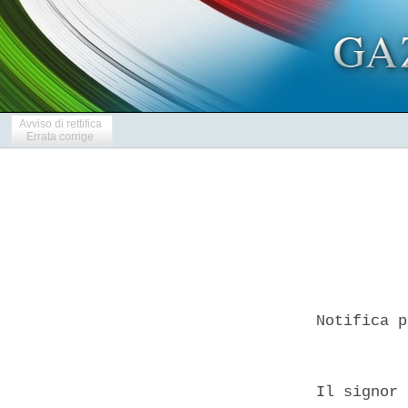
Avviso di rettifica
Errata corrige
  Notifica p
  Il signor 