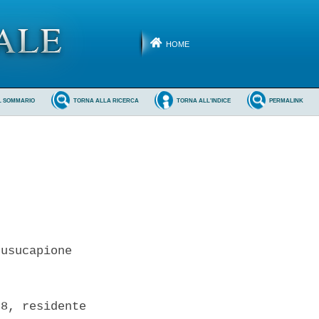
HOME
L SOMMARIO
TORNA ALLA RICERCA
TORNA ALL'INDICE
PERMALINK
usucapione 

8, residente
