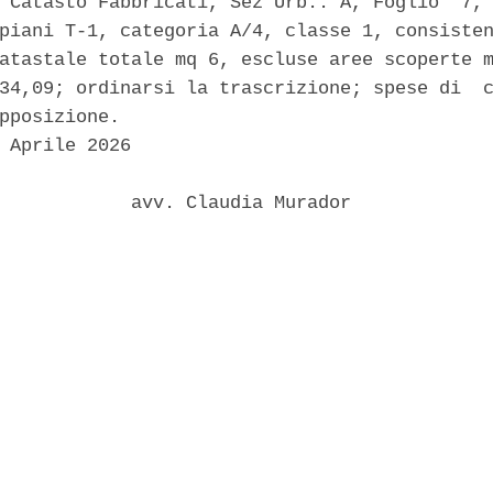
 Catasto Fabbricati, Sez Urb.: A, Foglio  7, 
piani T-1, categoria A/4, classe 1, consisten
atastale totale mq 6, escluse aree scoperte m
34,09; ordinarsi la trascrizione; spese di  c
pposizione. 

 Aprile 2026 

            avv. Claudia Murador 
