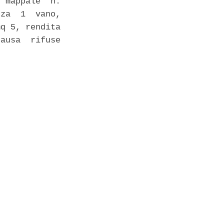
 mappale  n.

za  1  vano,

q 5, rendita

ausa  rifuse
