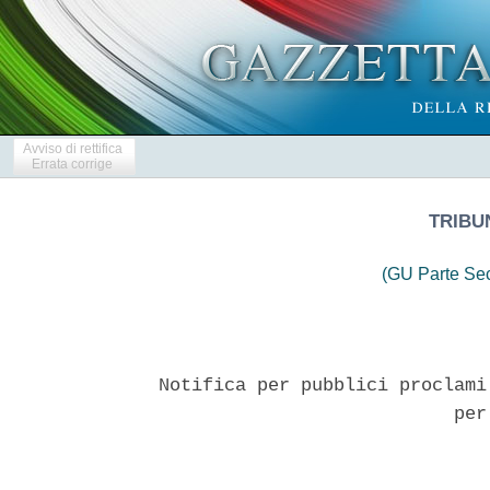
Avviso di rettifica
Errata corrige
TRIBU
(GU Parte Se
 
Notifica per pubblici proclami ex art. 150 c.p.c. - Atto di citazione
                           per usucapione 
 

  La sig.ra Slaviero Tiziana, nata a Valdastico (VI)  il  25/10/1949,
c.f.: SLVTZN49R65L554P, rappresentata e difesa  dall'Avv.  Ilaria  De
Marzi del Foro di Vicenza, c.f.: DMRLRI79S54B563D, giusta procura  su
foglio separato ex art. 83, co. 3 c.p.c.,  elettivamente  domiciliata
presso lo studio del difensore, che dichiara  di  voler  ricevere  le
comunicazioni  e  notifiche  relative  al  presente  procedimento  al
seguente  indirizzo   PEC:   ilaria.demarzi@ordineavvocativicenza.it,
debitamente autorizzato dal Presidente della II Sez. del Tribunale di
Vicenza,  Dott.ssa  Giovanna  Sanfratello,  con  decreto  n.  cronol.
4507/2026 del 09/04/2026, nella procedura n. 988/2026 R.G.,  cita  ex
art. 150 c.p.c. i sigg.ri: 
  Poli Clara Emilia, c.f.: PLOCRM65D55F205L, res in  20146  -  Milano
(MI),  Via  Lorenteggio   n.   35;   Poli   Rossella   Maria,   c.f.:
PLORSL67L70F205S, res in 20146 - Milano (MI), via Lorenteggio n.  35;
Fontana Olinto, c.f: FNTLNT48A24L554B, res in 36071 - Arzignano (VI),
Via Po n. 29 int. 5; Fontana Carla, c.f.:  FNTCRL53C42L554Z,  res  in
36016 - Thiene (VI), Via Rubicone n. 19; Sacco Comis Dell'oste  Aldo,
c.f.: SCCLDA70L02L157S, res in 36010 - Rotzo (VI),  Via  Albaredo  n.
64/A; Sacco Comis Dell'oste Catya,  c.f.:  SCCCTY71L71A465M,  res  in
36010 - Rotzo  (VI),  Via  Albaredo  n.  64;  Comparin  Paolo,  c.f.:
CMPPLA33S10A444H, res in 36011 - Arsiero (VI), Via Giuseppe Garibaldi
n. 26; Comparin Federico, c.f.:  CMPFRC72C04L157X,  res  in  36011  -
Arsiero (VI), Via Giuseppe Garibaldi n. 26; Comparin Francesca, c.f.:
CMPFNC73R44L157R, res in Flat la Princes House,  52  Kensington  Park
Road  52  CAP  W11  3BN,  London  (UK);   Fileppi   Fabrizio,   c.f.:
FLPFRZ67P03Z318T, res in 23 Goldhawk Road,  Monkston  Park  CAP  MK10
9PA, MILTON KEYNES, UK; Fileppi Cinzia, c.f.:  FLPCNZ70C62Z318D,  res
in 13866 - Masserano (BI), Via Brusnengo  n.  12;  Pettina'  Luciano,
c.f.: PTTLCN41M21L554D, res  in  13836  -  Cossato  (BI),  Via  Dante
Alighieri n. 165; Dal Pozzo Carla,  c.f.:  DLPCRL47S42L554N,  res  in
36030 - Lugo di Vicenza (VI), Via Tiziano n. 2; Dal Pozzo Natia, c.f.
DLPNTA51P60Z110V, res in 36040 - Valdastico (VI),  Via  Costa  n.  6;
Slaviero Luigi, c.f.: SLVLGU51S13L554V, res in 2 Pierneef Road - Elma
Park Cap 1609, Edenvale, Johannesburg, Sud Africa; Slaviero Giuseppe,
c.f.: SLVGPP57M17Z347K, res in 12 Laing Street Cap  6750,  Barrydale,
Capetown, Sud Africa; Agostini Noemi, c.f.: GSTNMO31R46D721T, res  in
36040  -  Valdastico,  Via  Costa  n.  2;  Slaviero   Cinzia,   c.f.:
SLVCNZ56C67L554J, res in 36040 - Valdastico, Via Costa n. 2; Slaviero
Dino, c.f.: SLVDNI59D12L554H, res in 36040 - Valdastico, Via Costa n.
2; Slaviero Lucia Stella, c.f.:  SLVLST61P65L554V,  res  in  36010  -
Roana  (VI),  Via  Maggiore   n.   125;   Slaviero   Augusta,   c.f.:
SLVGST69C49L554G, res in 36010 - Roana (VI) - Loc. Canove, Via  Abate
M. Bonato n. 42, int. 16; Slaviero Colomba,  c.f.:  SLVCMB36R66H594E,
res in 21020 - Varano Borghi (VA), Viale V. Veneto n. 68; Vendittelli
Catherine, c.f.: VNDCHR65A56Z110E, res in 36040  -  Valdastico  (VI),
Piazza Roma n. 13; Agostini Jean  Francois,  c.f.:  GSTJFR86M12Z110G,
res in 36040 - Valdastico (VI), Via Santa Caterina n.  6/A;  Agostini
Stella Marie, c.f.: GSTSLL92H65Z110K, res in 36011  -  Arsiero  (VI),
Via dei Longhi n. 28; Agostini Floriane, c.f.: GSTFRN61L60Z110X,  res
in 36040 - Valdastico (VI), Via Martiri 1848, n.  3;  Toldo  Nerella,
c.f.:  TLDNLL53S59L554W,  residente  in  10155  -  Torino  (TO),  Via
Francesco Cigna n. 94, scala B; Toldo Sonia, c.f.:  TLDSNO60P65L554D,
res in 36035 - Marano Vicentino (VI), Via San Vincenzo n.  55;  Toldo
Loredana, c.f.: TLDLDN64M57L157Z, res in 36016  -  Thiene  (VI),  Via
Umberto Giordano n. 3; Alessi Alfredo, c.f.: LSSLRS59P12Z110Z, res in
36040 - Valdastico (VI), Via  Costa  n.  20;  Alessi  Fabiola,  c.f.:
LSSFBL64B66Z110N, res in 36040 - Valdastico (VI), Via S. Caterina  n.
13; Slaviero Silvia, c.f.: SLVSLV65B43L554P, res in 36013  -  Piovene
Rocchette  (VI),  Via  Brenta  n.  6;  Slaviero   Alessandro,   c.f.:
SLVLSN68C07L157R, res in 36034 - Malo (VI), Via  Santa  Rita  n.  22,
int. 9; Slaviero Daniela, c.f.:  SLVDNL69P63L157K,  res  in  36040  -
Valdastico  (VI),  Via  Costa   n.   5;   Slaviero   Claudio,   c.f.:
SLVCLD75L04E864L, res in 36040 - Valdastico (VI),  Via  Costa  n.  5,
int. 1; Slaviero Giuliano, c.f.: SLVGLN48R05L840Z,  res  in  36071  -
Arzignano (VI), Via Custoza n. 16, int. 10; Slaviero  Silvana,  c.f.:
SLVSVN54E69L840G, res in 36031 - Dueville (VI),  Via  Risara  n.  16;
Slaviero Marisa, c.f.: SLVMRS43B65L554K, res in  36040  -  Valdastico
(VI),   Via   Carlo   Alberto   n.   31;   Carotta   Umberto,   c.f.:
CRTMRT39P18G406O, res in 36040 - Pedemonte (VI), Via Carotte  n.  65;
Carotta Ivonne, c.f.: CRTVNN74P67L157O, res  in  36040  -  Lastebasse
(VI), Via Busatti n. 22;  Carotta  Adriano,  c.f.:  CRTDRN76P25L157E,
residente in 38046 - Lavarone, Via Vicenza n.  11,  non  titolare  di
posta  elettronica  certificata/domicilio  digitale  risultante   dai
pubblici registri; Lorenzi Sergio,  c.f.:  LRNSRG43R20L554E,  res  in
36040 - Valdastico (VI), Via Forme  Cerati  n.  3;  Lorenzi  Claudia,
c.f.: LRNCLD68D54Z133Z, res in 36040 -  Valdastico  (VI),  Via  Forme
Cerati n. 1/C; Lorenzi Gianni, c.f.: LRNGNN69L11Z133O, res in 36050 -
Sovizzo (VI), via dell'aeronautica n. 37; Lorenzi  Alessandro,  c.f.:
LRNLSN77D18L157F, res in 36040 - Valdastico (VI), Via Forme Cerati n.
3; Lorenzi Ennio, c.f.: LRNNNE47B12L554I, res in 36040  -  Valdastico
(VI), Via Maso n. 9/b; Lorenzi Laura, c.f.: LRNLRA77P48L554S, res  in
36040 - Valdastico (VI), Via Forma  Cerati  n.  1/C;  Lorenzi  Fabio,
c.f.: LRNFBA82R15L157S, res in 36040 -  Valdastico  (VI),  Via  Forme
Cerati n. 18/C; Slaviero Franca, c.f.: SLVFNC51E56L157G, res in 36010
- Chiuppano (VI), Via Dolizza n.  9/B;  Slaviero  Mariagrazia,  c.f.:
SLVMGR56E44L554A, res in 36010 - Zane' (VI), Via  Campagnola  n.  19;
Slaviero Sandra, c.f.: SLVSDR61M66L554M, res in 36011 - Arsiero (VI),
Via Scalini n. 12; Slaviero Donato, c.f.:  SLVDNT66E25L157X,  res  in
36040 - Valdastico (VI), Via Santa Caterina  n.  6;  Slaviero  Bruno,
c.f.: SLVBRN53E21Z110F, res in 62217 - Agny (Francia), rue Milliez n.
15; Slaviero Giuseppe, fu Giuseppe, persona il cui luogo di  nascita,
di residenza, dimora e domicilio  sono  sconosciuti;  Slaviero  Lino,
nato a  Rotzo  il  23/03/1922,  c.f.:  SLVLNI22C23H594B,  persona  di
residenza, dimora e domicilio sconosciuti,  della  quale  si  conosce
esclusivamente il Comune di  nascita  in  Rotzo  (VI),  e  priva  del
procuratore previsto  dall'art.  77  c.p.c.;  Slaviero  Maria,  c.f.:
SLVMRA57R67Z110B, res in 95870 - Bezons (Francia), Henry  Barreau  n.
1; Slaviero Silvano, c.f.: SLVSVN60S28Z110T, res in  95870  -  Bezons
(Francia),   Henry   Barreau   n.   1;   Slaviero   Marilena,   c.f.:
SLVMLN44L59L554N, res in 15060 - Tassarolo (AL), Via  M.  Spinola  n.
10; Slaviero  Antonella,  c.f.:  SLVNNL58S67L554P,  res  in  15060  -
Borghetto di Borbera  (AL),  Via  Forneto  n.  37  int.  2;  Slaviero
Loredana, c.f.: SLVLDN48C48L554R, res in 15060 - Tassarolo (AL),  Via
S. Ambrogio n. 25; Slaviero Giovanna, c.f.: SLVGNN46R68L554C, res  in
15067 - Novi Ligure (AL), Via Antica Genova n. 32, lett.  B;  Lorenzi
Claudia, c.f.: LRNCLD55E53L554X, res in 36030 -  Caltrano  (VI),  Via
Milano n. 40; Lorenzi Rosella, c.f.: LRNRLL58P65L554Y, res in 36011 -
Arsiero (VI), Viale Marconi n. 47, Sc. 4, int. 2; Lorenzi  Francesco,
c.f.: LRNFNC65C07L554S, res in 36015 - Schio (VI),  Via  Mons.  Mario
Brun n. 31/E; Sartori Leonardo, c.f.: SRTLRD52S20L554D, res in  35100
-  Padova,  Via  Monteortone   n.   5;   Maksymenko   Larysa,   c.f.:
MKSLYS53T52Z138Y, res in 36040 - Valdastico (VI), Via  Fozati  n.  1;
Pretto Mariano, c.f.: PRTMRN88M02L328A, res in 76125 -  Trani  (BAT),
Via Don Giuseppe Rossi n. 16; Boscolo Maria Fu Pietro, persona il cui
luogo di nascita, di residenza, dimora e domicilio sono  sconosciuti;
Lucca Pierina detta Toldon Fu Pietro, c.f.: LCCPRN77T55H594L, persona
di residenza, dimora e domicilio sconosciuti, della quale si  conosce
esclusivamente il Comune di  nascita  in  Rotzo  (VI),  e  priva  del
procuratore  previsto  dall'art.  77  c.p.c.;  Boscolo  Maria,  c.f.:
BSCMRA37A61H594Y,  persona   di   residenza,   dimora   e   domicilio
sconosciuti, della quale  si  conosce  esclusivamente  il  Comune  di
nascita in Rotzo (VI), e priva del procuratore previsto dall'art.  77
c.p.c.; Slaviero Ennio, c.f.: SLVNNE50E09L157Q, res in 17001 - Flores
(Peten)  Guatemala,  Pizzeria  Picasso;   Slaviero   Antonio,   c.f.:
SLVNTN52E03L554M, res in 10098 - Rivoli (TO), Viale Nuvoli n.  60/29;
Slaviero Gian Carlo, c.f.: SLVGCR42P17L219B,  res  in  NG  14  7HP  -
Nottingham - Regno Unito (UK), Bramley Close,  Gunthorpe  n.  3;  Dal
Pozzo Paolo, c.f.: DLPPLA54P22L554B, res in 36011 - Arsiero (VI), Via
G. Caboto n. 6, 
  o gli eventuali loro eredi  e/o  aventi  causa,  e  comunque  tutti
coloro che abbiano interesse a contraddire la  domanda,  a  comparire
innanzi al Tribunale di Vicenza, alla  pubblica  udienza  del  giorno
17/11/2026, ore 9,00 e seguenti, con invito a costituirsi nel termine
di settanta (70) giorni prima dell'udienza indicata, con avvertimento
che la  mancata  costituzione  o  la  costituzione  oltre  i  termini
comportera' le decadenze di cui agli artt. 38 e 167 c.p.c., e che  la
difesa tecnica mediante avvocato e' obbligatoria in tutti  i  giudizi
davanti  al  Tribunale,  fatta  eccezione   per   i   casi   previsti
dall'articolo  86  o  da  leggi  speciali,  e  che  esso   convenuto,
sussistendone i presupposti di legge,  puo'  presentare  istanza  per
l'ammissione al patrocinio  a  spese  dello  Stato,  per  ivi  sentir
accogliere le seguenti conclusioni: 
  "Accertarsi e dichiararsi che l'attrice  Sig.ra  Slaviero  Tiziana,
