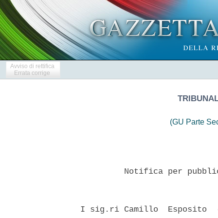
Avviso di rettifica
Errata corrige
TRIBUNAL
(GU Parte Se
           Notifica per pubbli
  I sig.ri Camillo  Esposito  