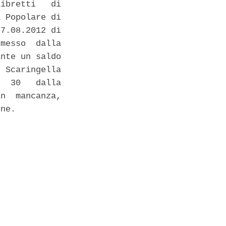
ibretti   di

 Popolare di

7.08.2012 di

messo  dalla

nte un saldo

 Scaringella

  30   dalla

n  mancanza,

ne. 
