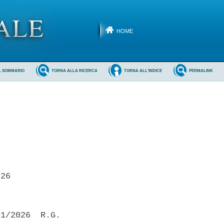
HOME
L SOMMARIO
TORNA ALLA RICERCA
TORNA ALL'INDICE
PERMALINK
26 

1/2026  R.G.
