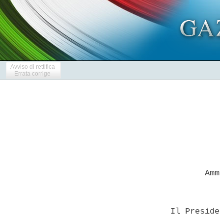
Avviso di rettifica
Errata corrige
         Amm
  Il Preside