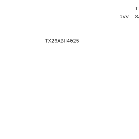
                             Il
                        avv. S