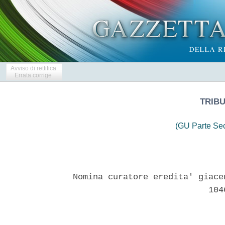
Avviso di rettifica
Errata corrige
TRIB
(GU Parte Se
Nomina curatore eredita' giace
                           1046