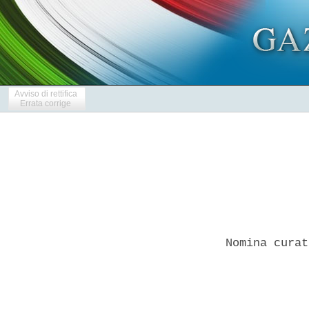
Avviso di rettifica
Errata corrige
Nomina curat
            