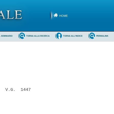
HOME
L SOMMARIO
TORNA ALLA RICERCA
TORNA ALL'INDICE
PERMALINK
  V.G.  1447
