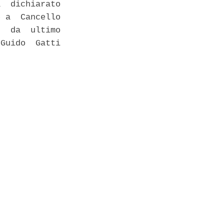
  dichiarato

 a  Cancello

  da  ultimo

Guido  Gatti
