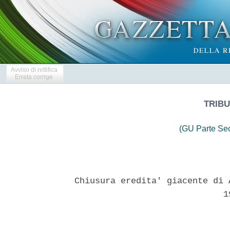
Avviso di rettifica
Errata corrige
TRIBU
(GU Parte Se
Chiusura eredita' giacente di 
                             19