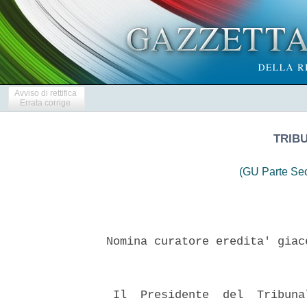
Avviso di rettifica
Errata corrige
TRIB
(GU Parte Se
 Nomina curatore eredita' giac
  Il  Presidente  del  Tribuna