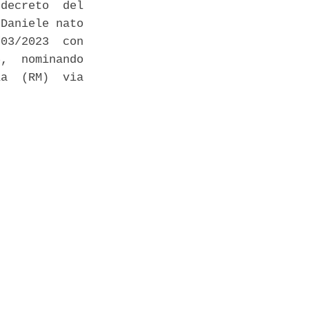
decreto  del

Daniele nato

03/2023  con

,  nominando

a  (RM)  via
