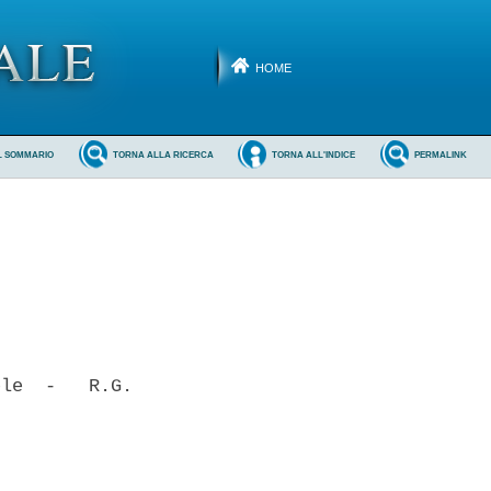
HOME
L SOMMARIO
TORNA ALLA RICERCA
TORNA ALL'INDICE
PERMALINK
le  -   R.G.
