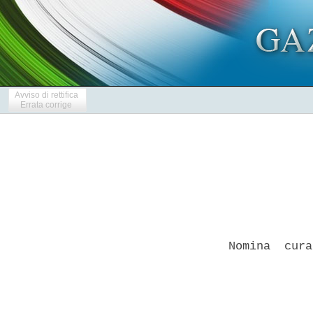
Avviso di rettifica
Errata corrige
Nomina  cura
            