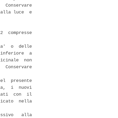
  Conservare

alla luce  e

2  compresse

a'  o  delle

inferiore  a

icinale  non

  Conservare

el  presente

a,  i  nuovi

ati  con  il

icato  nella

ssivo   alla
