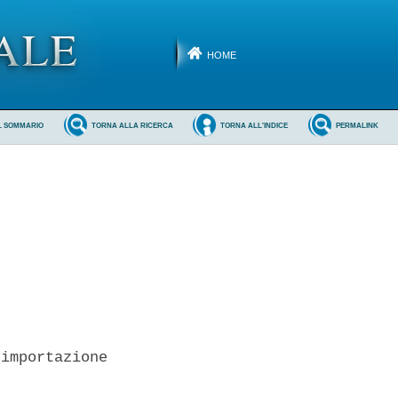
HOME
L SOMMARIO
TORNA ALLA RICERCA
TORNA ALL'INDICE
PERMALINK
importazione
