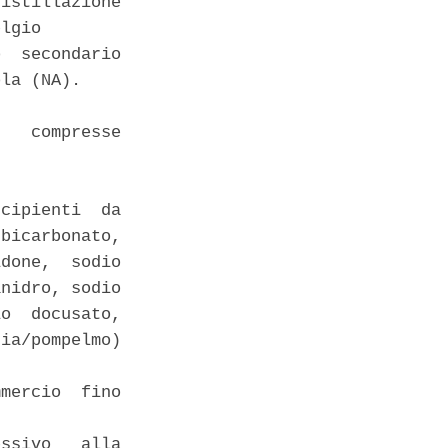
istillazione

lgio 

  secondario

la (NA). 

   compresse

cipienti  da

bicarbonato,

done,  sodio

nidro, sodio

o  docusato,

ia/pompelmo)

mercio  fino

ssivo   alla
