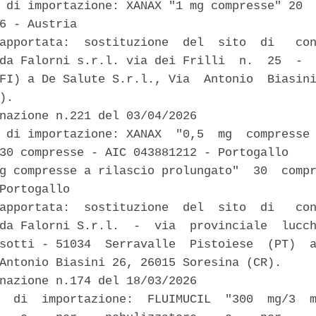
 di importazione: XANAX "1 mg compresse" 20  
6 - Austria 

apportata:  sostituzione  del  sito  di   con
da Falorni s.r.l. via dei Frilli  n.  25  -  
FI) a De Salute S.r.l., Via  Antonio  Biasini
). 

nazione n.221 del 03/04/2026 

 di importazione: XANAX  "0,5  mg  compresse 
30 compresse - AIC 043881212 - Portogallo 

g compresse a rilascio prolungato"  30  compr
Portogallo 

apportata:  sostituzione  del  sito  di   con
da Falorni S.r.l.  -  via  provinciale  lucch
sotti - 51034  Serravalle  Pistoiese  (PT)  a
Antonio Biasini 26, 26015 Soresina (CR). 

nazione n.174 del 18/03/2026 

  di  importazione:  FLUIMUCIL  "300  mg/3  m