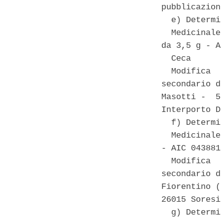
pubblicazion
  e) Determi
  Medicinale
da 3,5 g - A
  Ceca 

  Modifica  
secondario d
Masotti -  5
Interporto D
  f) Determi
  Medicinale
- AIC 043881
  Modifica  
secondario d
Fiorentino (
26015 Soresi
  g) Determi