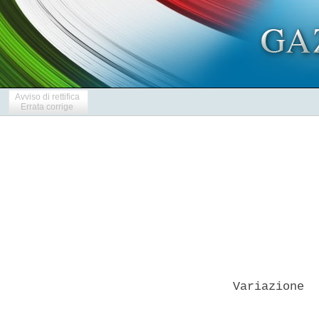
Avviso di rettifica
Errata corrige
Variazione  
            