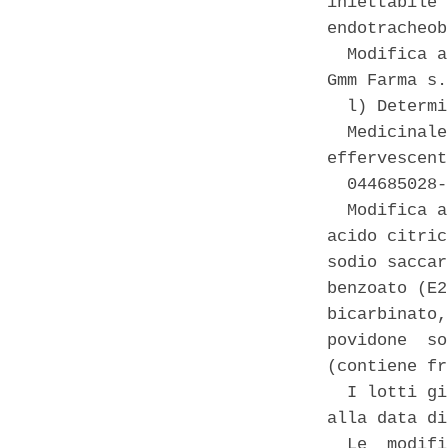
iniettabile 
endotracheob
  Modifica a
Gmm Farma s.
  l) Determi
  Medicinale
effervescent
  044685028-
  Modifica a
acido citric
sodio saccar
benzoato (E2
bicarbinato,
povidone  so
(contiene fr
  I lotti gi
alla data di
  Le  modifi