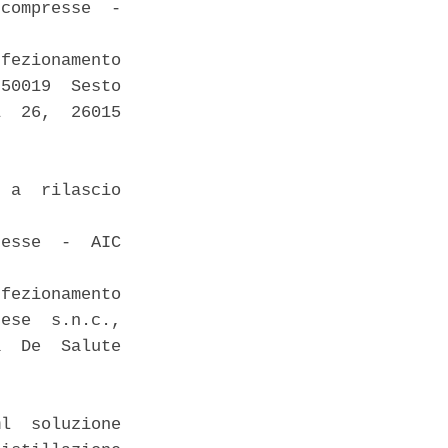
compresse  -

fezionamento

50019  Sesto

  26,  26015

 a  rilascio

esse  -  AIC

fezionamento

ese  s.n.c.,

  De  Salute

l  soluzione
