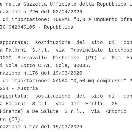
e nella Gazzetta Ufficiale della Repubblica i
nazione n.220 del 03/04/2026 

 di importazione: TOBRAL "0,3 % unguento ofta
IC 042846105 - Repubblica 

apportata:  sostituzione  del  sito  di   con
a Falorni  S.r.l.  via  Provinciale  Lucchese
1030  Serravalle  Pistoiese  (PT)  a  Gmm  Fa
i Nola Lotto C A1, Nola, 80035. 

nazione n.176 del 19/03/2026 

 di importazione: XANAX "0,50 mg compresse" 2
224 - Austria 

apportata:  sostituzione  del  sito  di   con
a Falorni  S.r.l.  via  dei  Frilli,  25  -  
Firenze) a De Salute  S.r.l.,  Via  Antonio  
na (CR). 

nazione n.177 del 19/03/2026 
