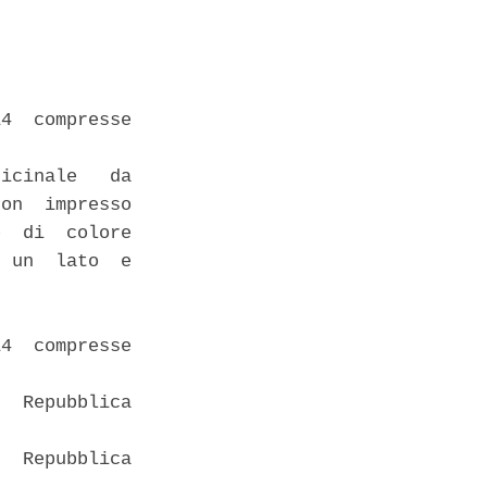
4  compresse

icinale   da

on  impresso

  di  colore

 un  lato  e

4  compresse

  Repubblica

  Repubblica
