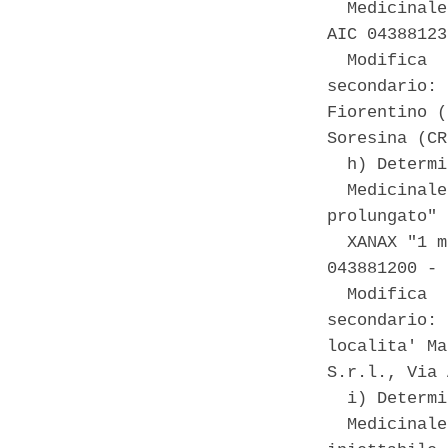
  Medicinale
AIC 04388123
  Modifica  
secondario: 
Fiorentino (
Soresina (CR
  h) Determi
  Medicinale
prolungato" 
  XANAX "1 m
043881200 - 
  Modifica  
secondario: 
localita' Ma
S.r.l., Via 
  i) Determi
  Medicinale