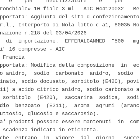
   e    per    nebulizzatore    e    per     
ronchiale» 10 fiale 3 ml - AIC 044120032 - Be
pportata: Aggiunta del sito d confezionamento
r.l., Interporto di Nola lotto c a1, 80035 No
nazione n.218 del 03/04/2026 

  di  importazione:  EFFERALGANMED  "500   mg
i" 16 compresse - AIC 

 Francia 

pportata: Modifica della composizione  in  ec
o anidro,  sodio  carbonato  anidro,  sodio  
inato, sodio docusato, sorbitolo (E420), povi
11) a acido citrico anidro, sodio carbonato a
 sorbitolo  (E420),  saccarina  sodica,  sodi
dio  benzoato  (E211),  aroma  agrumi  (aranc
uttosio, glucosio e saccarosio). 

a' prodotti possono essere mantenuti  in  com
 scadenza indicata in etichetta. 

che  entrano  in  vigore  dal  giorno   succe