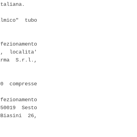
taliana. 

lmico"  tubo

fezionamento

,  localita'

rma  S.r.l.,

0  compresse

fezionamento

50019  Sesto

Biasini  26,
