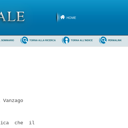
HOME
L SOMMARIO
TORNA ALLA RICERCA
TORNA ALL'INDICE
PERMALINK
 Vanzago 

ica  che  il
