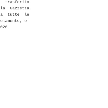
  trasferito

la  Gazzetta

a  tutte  le

olamento, e'

026. 
