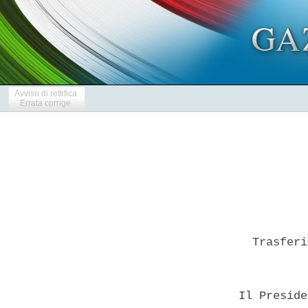
Avviso di rettifica
Errata corrige
    Trasferi
  Il Preside