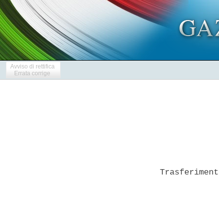
Avviso di rettifica
Errata corrige
Trasferiment
            