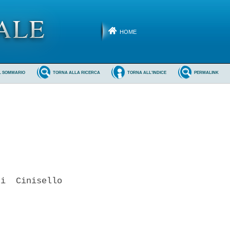
HOME
L SOMMARIO
TORNA ALLA RICERCA
TORNA ALL'INDICE
PERMALINK
i  Cinisello
