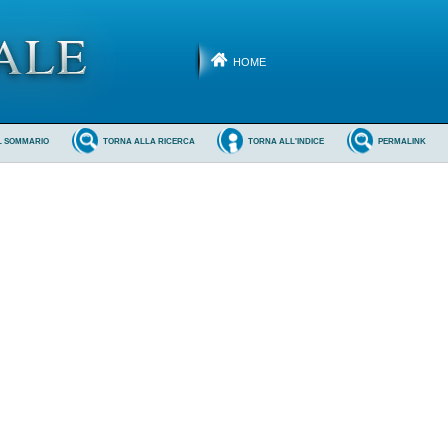
HOME
L SOMMARIO
TORNA ALLA RICERCA
TORNA ALL'INDICE
PERMALINK