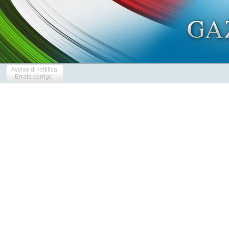
Avviso di rettifica
Errata corrige
            
            