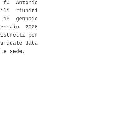
 fu  Antonio

ili  riuniti

 15  gennaio

ennaio  2026

istretti per

a quale data

le sede. 
