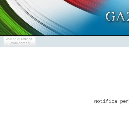
Avviso di rettifica
Errata corrige
Notifica per
            