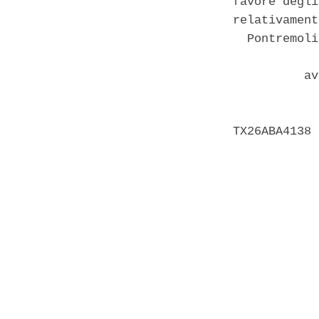
favore degli
relativament
  Pontremoli
          av