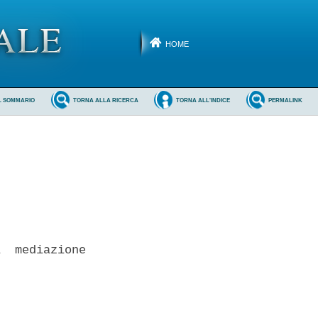
HOME
L SOMMARIO
TORNA ALLA RICERCA
TORNA ALL'INDICE
PERMALINK
  mediazione
