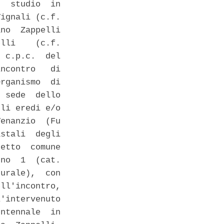
  studio  in

ignali (c.f.

no  Zappelli

lli    (c.f.

 c.p.c.  del

ncontro   di

rganismo  di

 sede  dello

li eredi e/o

enanzio  (Fu

stali  degli

etto  comune

no  1  (cat.

urale),  con

ll'incontro,

'intervenuto

ntennale  in
