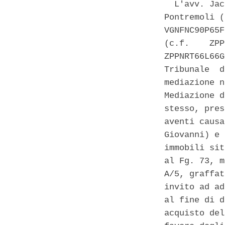
  L'avv. Jac
Pontremoli (
VGNFNC90P65F
(c.f.    ZPP
ZPPNRT66L66G
Tribunale  d
mediazione n
Mediazione d
stesso, pres
aventi causa
Giovanni) e 
immobili sit
al Fg. 73, m
A/5, graffat
invito ad ad
al fine di d
acquisto del