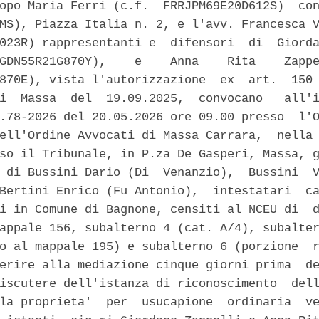
opo Maria Ferri (c.f.  FRRJPM69E20D612S)  con
MS), Piazza Italia n. 2, e l'avv. Francesca V
023R) rappresentanti e  difensori  di  Giorda
GDN55R21G870Y),    e    Anna    Rita    Zappe
870E), vista l'autorizzazione  ex  art.  150 
i  Massa  del  19.09.2025,  convocano   all'i
.78-2026 del 20.05.2026 ore 09.00 presso  l'O
ell'Ordine Avvocati di Massa Carrara,  nella 
so il Tribunale, in P.za De Gasperi, Massa, g
 di Bussini Dario (Di  Venanzio),  Bussini  V
Bertini Enrico (Fu Antonio),  intestatari  ca
i in Comune di Bagnone, censiti al NCEU di  d
appale 156, subalterno 4 (cat. A/4), subalter
o al mappale 195) e subalterno 6 (porzione  r
erire alla mediazione cinque giorni prima  de
iscutere dell'istanza di riconoscimento  dell
la proprieta'  per  usucapione  ordinaria  ve