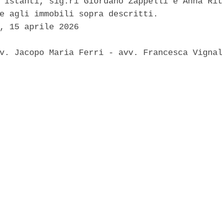
 istanti, sig.ri Giordano Zappelli e Anna Rit
e agli immobili sopra descritti. 

, 15 aprile 2026 

v. Jacopo Maria Ferri - avv. Francesca Vignal