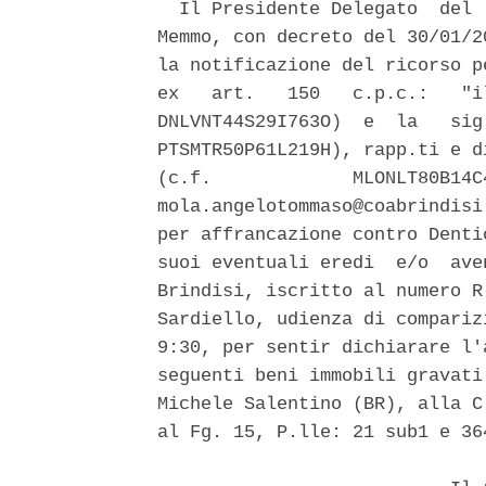
  Il Presidente Delegato  del 
Memmo, con decreto del 30/01/2
la notificazione del ricorso p
ex   art.   150   c.p.c.:   "i
DNLVNT44S29I763O)  e  la   sig
PTSMTR50P61L219H), rapp.ti e d
(c.f.             MLONLT80B14C
mola.angelotommaso@coabrindisi
per affrancazione contro Denti
suoi eventuali eredi  e/o  ave
Brindisi, iscritto al numero R
Sardiello, udienza di compariz
9:30, per sentir dichiarare l'
seguenti beni immobili gravati
Michele Salentino (BR), alla C
al Fg. 15, P.lle: 21 sub1 e 364