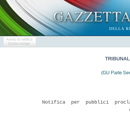
Avviso di rettifica
Errata corrige
TRIBUNALE
(GU Parte Se
Notifica  per  pubblici  procl
                              e