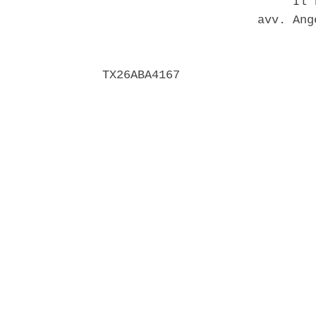
                           Il r
                      avv. Ang