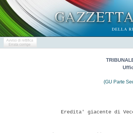
Avviso di rettifica
Errata corrige
TRIBUNALE
Uffi
(GU Parte Se
      Eredita' giacente di Vec