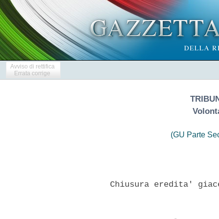
Avviso di rettifica
Errata corrige
TRIBU
Volont
(GU Parte Se
        Chiusura eredita' giac