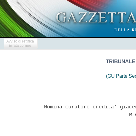
Avviso di rettifica
Errata corrige
TRIBUNALE
(GU Parte Se
Nomina curatore eredita' giace
                            R.G