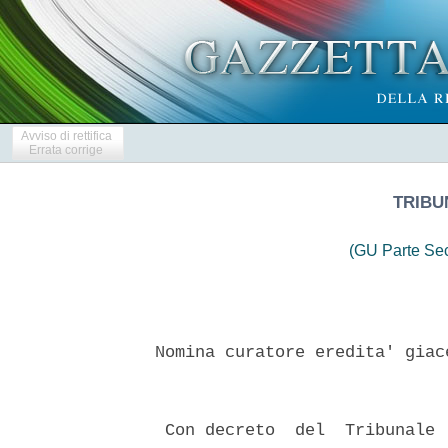
Avviso di rettifica
Errata corrige
TRIBU
(GU Parte Se
 Nomina curatore eredita' giac
  Con decreto  del  Tribunale 