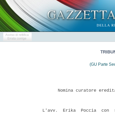
Avviso di rettifica
Errata corrige
TRIBU
(GU Parte Se
        Nomina curatore eredit
  L'avv.  Erika  Poccia  con  