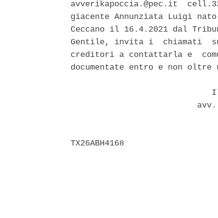
avverikapoccia.@pec.it  cell.3
giacente Annunziata Luigi nato
Ceccano il 16.4.2021 dal Tribu
Gentile, invita i  chiamati  s
creditori a contattarla e  com
documentate entro e non oltre 
                             Il
                          avv.