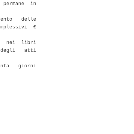
 permane  in

ento   delle

mplessivi  €

  nei  libri

degli   atti

nta   giorni
