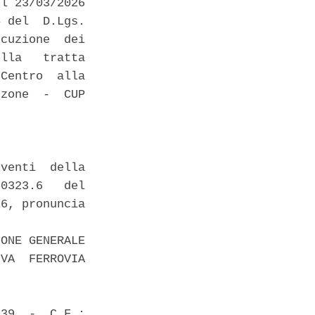
l 23/03/2026

 del  D.Lgs.

cuzione  dei

lla   tratta

Centro  alla

zone  -  CUP

venti  della

0323.6   del

6, pronuncia

ONE GENERALE

VA  FERROVIA

39  -  C.F.:
