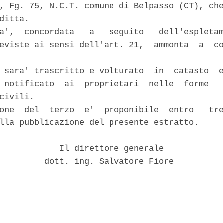
, Fg. 75, N.C.T. comune di Belpasso (CT), che
ditta. 

a',  concordata   a   seguito   dell'espletam
eviste ai sensi dell'art. 21,  ammonta  a  co
 sara' trascritto e volturato  in  catasto  e
 notificato  ai  proprietari  nelle  forme   
civili. 

one  del  terzo  e'  proponibile  entro   tre
lla pubblicazione del presente estratto. 

            Il direttore generale 

         dott. ing. Salvatore Fiore 
