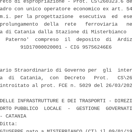
reto di espropriazione - Prot. CS\260323.6 de
adro con unico operatore economico ex art. 54
m.i. per la progettazione  esecutiva  ed  ese
prolungamento  della  rete   ferroviaria   ne
a di Catania dalla Stazione di Misterbianco  
  Paterno'  compreso  il  deposito  di  Ardiz
       91D17000020001 - CIG 95756246E6 

ario Straordinario di Governo per  gli  inter
a  di  Catania,  con  Decreto   Prot.   CS\26
introitato al prot. FCE n. 5029 del 26/03/202


DELLE INFRASTRUTTURE E DEI TRASPORTI - DIREZI
ORTO PUBBLICO  LOCALE  -  GESTIONE  GOVERNATI
- CATANIA 

Ditta: 

GIUSEPPE nato a MISTERBIANCO (CT) il 09/01/19