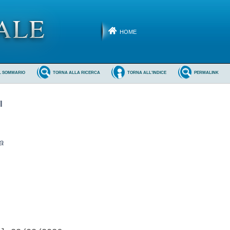
HOME
L SOMMARIO
TORNA ALLA RICERCA
TORNA ALL'INDICE
PERMALINK
I
a