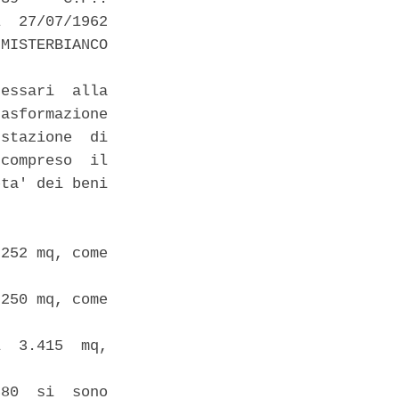
  27/07/1962

MISTERBIANCO

essari  alla

asformazione

stazione  di

compreso  il

ta' dei beni

252 mq, come

250 mq, come

  3.415  mq,

80  si  sono
