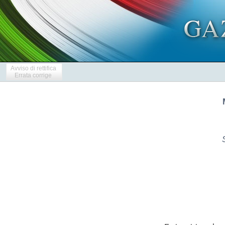
Avviso di rettifica
Errata corrige