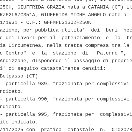
250H, GIUFFRIDA GRAZIA nata a CATANIA (CT) il
RZ62L67C351A, GIUFFRIDA MICHELANGELO nato a  
1/1931 - C.F.: GFFMHL31S02F250K 

azione, per pubblica utilita'  dei  beni  nec
e dei Lavori per il  potenziamento  e  la  tr
ia Circumetnea, nella tratta compresa tra la 
o Centro"  e  la  stazione  di  "Paterno'",  
Ardizzone, disponendo il passaggio di proprie
i' di seguito catastalmente censiti: 

Belpasso (CT) 

- particella 989, frazionata per complessivi 
ndicato. 

- particella 990, frazionata per complessivi 
ndicato. 

- particella 995, frazionata per  complessivi
ito indicato. 

/11/2025 con  pratica  catastale  n.  CT02078