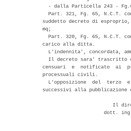
  - dalla Particella 243 - Fg.6
  Part. 321, Fg. 65, N.C.T. co
suddetto decreto di esproprio,
mq; 

  Part. 320, Fg. 65, N.C.T. co
carico alla ditta. 

  L'indennita', concordata, am
  Il decreto sara' trascritto 
censuari  e  notificato  ai  p
processuali civili. 

  L'opposizione  del  terzo  e
successivi alla pubblicazione 
                        Il dir
                     dott. ing