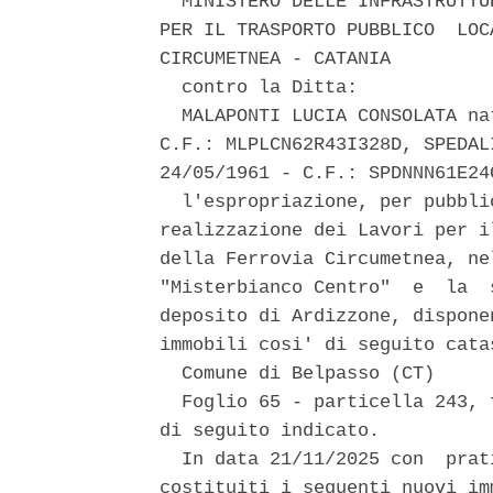
  MINISTERO DELLE INFRASTRUTTU
PER IL TRASPORTO PUBBLICO  LOC
CIRCUMETNEA - CATANIA 

  contro la Ditta: 

  MALAPONTI LUCIA CONSOLATA na
C.F.: MLPLCN62R43I328D, SPEDAL
24/05/1961 - C.F.: SPDNNN61E24C
  l'espropriazione, per pubbli
realizzazione dei Lavori per i
della Ferrovia Circumetnea, ne
"Misterbianco Centro"  e  la  
deposito di Ardizzone, dispone
immobili cosi' di seguito cata
  Comune di Belpasso (CT) 

  Foglio 65 - particella 243, 
di seguito indicato. 

  In data 21/11/2025 con  prat
costituiti i seguenti nuovi imm