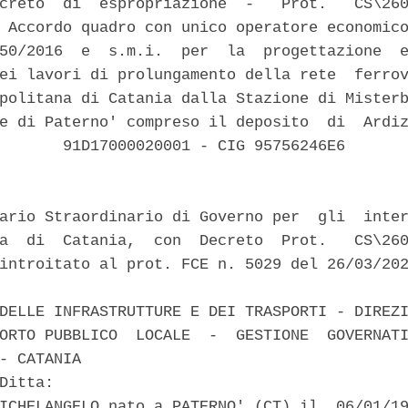
creto  di  espropriazione  -   Prot.   CS\260
 Accordo quadro con unico operatore economico
50/2016  e  s.m.i.  per  la  progettazione  e
ei lavori di prolungamento della rete  ferrov
politana di Catania dalla Stazione di Misterb
e di Paterno' compreso il deposito  di  Ardiz
       91D17000020001 - CIG 95756246E6 

ario Straordinario di Governo per  gli  inter
a  di  Catania,  con  Decreto  Prot.   CS\260
introitato al prot. FCE n. 5029 del 26/03/202


DELLE INFRASTRUTTURE E DEI TRASPORTI - DIREZI
ORTO PUBBLICO  LOCALE  -  GESTIONE  GOVERNATI
- CATANIA 

Ditta: 

ICHELANGELO nato a PATERNO' (CT) il  06/01/19