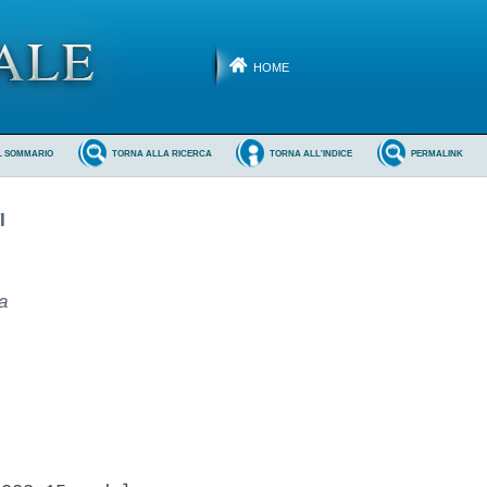
HOME
L SOMMARIO
TORNA ALLA RICERCA
TORNA ALL'INDICE
PERMALINK
I
a