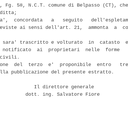
, Fg. 58, N.C.T. comune di Belpasso (CT), che
ditta; 

a',  concordata   a   seguito   dell'espletam
eviste ai sensi dell'art. 21,  ammonta  a  co
 sara' trascritto e volturato  in  catasto  e
 notificato  ai  proprietari  nelle  forme   
civili. 

one  del  terzo  e'  proponibile  entro   tre
lla pubblicazione del presente estratto. 

            Il direttore generale 

         dott. ing. Salvatore Fiore 
