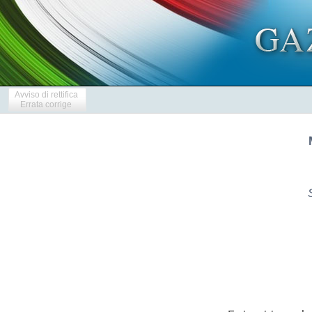
Avviso di rettifica
Errata corrige