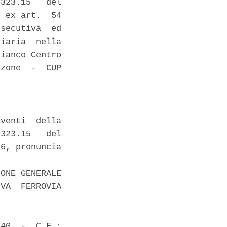
323.15   del

 ex art.  54

secutiva  ed

iaria  nella

ianco Centro

zone  -  CUP

venti  della

323.15   del

6, pronuncia

ONE GENERALE

VA  FERROVIA

40  -  C.F.:
