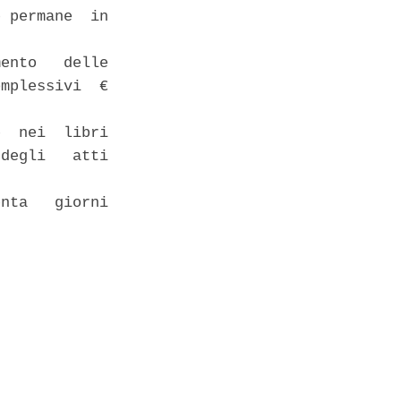
 permane  in

ento   delle

mplessivi  €

  nei  libri

degli   atti

nta   giorni
