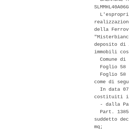
SLMMHL40A06G
  L'espropri
realizzazion
della Ferrov
"Misterbianc
deposito di 
immobili cos
  Comune di 
  Foglio 58 
  Foglio 58 
come di segu
  In data 07
costituiti i
  - dalla Pa
  Part. 1385
suddetto dec
mq; 
