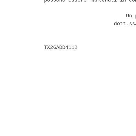
possono essere mantenuti in co
                           Un p
                       dott.ss