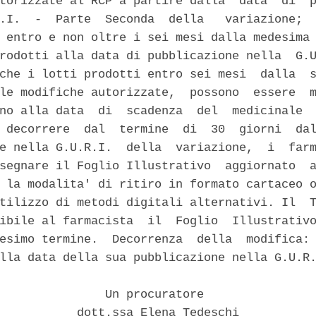
torizzate al RCP a partire dalla  data  di  p
.I.  -  Parte  Seconda  della   variazione;  
 entro e non oltre i sei mesi dalla medesima 
rodotti alla data di pubblicazione nella  G.U
che i lotti prodotti entro sei mesi  dalla  s
le modifiche autorizzate,  possono  essere  m
no alla data  di  scadenza  del  medicinale  
 decorrere  dal  termine  di  30  giorni  dal
e nella G.U.R.I.  della  variazione,  i  farm
segnare il Foglio Illustrativo  aggiornato  a
 la modalita' di ritiro in formato cartaceo o
tilizzo di metodi digitali alternativi. Il  T
ibile al farmacista  il  Foglio  Illustrativo
esimo termine.  Decorrenza  della  modifica: 
lla data della sua pubblicazione nella G.U.R.
               Un procuratore 

           dott.ssa Elena Tedeschi 
