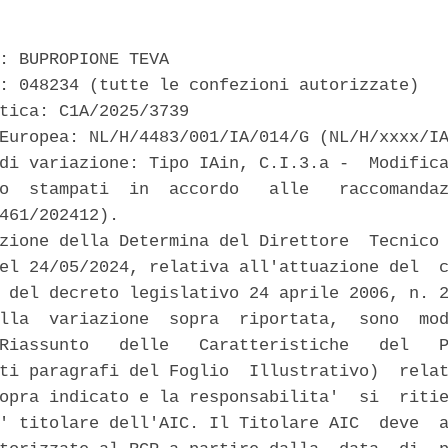
: BUPROPIONE TEVA 

: 048234 (tutte le confezioni autorizzate) 

tica: C1A/2025/3739 

Europea: NL/H/4483/001/IA/014/G (NL/H/xxxx/IA
di variazione: Tipo IAin, C.I.3.a -  Modifica
o  stampati  in  accordo   alle   raccomandaz
461/202412). 

zione della Determina del Direttore  Tecnico 
el 24/05/2024, relativa all'attuazione del  c
 del decreto legislativo 24 aprile 2006, n. 2
lla  variazione  sopra  riportata,  sono  mod
Riassunto   delle   Caratteristiche   del   P
ti paragrafi del Foglio  Illustrativo)  relat
opra indicato e la responsabilita'  si  ritie
' titolare dell'AIC. Il Titolare AIC  deve  a