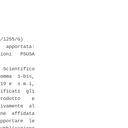
/1255/G) 

  apportata:

ioni   PSUSA

 Scientifico

omma  1-bis,

19 e  s.m.i,

ificati  gli

rodotto    e

ivamente  al

ne  affidata

pportare  le
