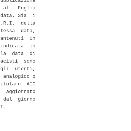
ubblicazione

 al   Foglio

data. Sia  i

.R.I.  della

tessa  data,

antenuti  in

indicata  in

la  data  di

acisti  sono

gli  utenti,

 analogico o

itolare  AIC

  aggiornato

 dal  giorno

I. 
