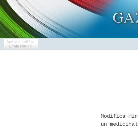
Avviso di rettifica
Errata corrige
Modifica min
un medicinal
            