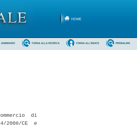
HOME
L SOMMARIO
TORNA ALLA RICERCA
TORNA ALL'INDICE
PERMALINK
ommercio  di

4/2008/CE  e
