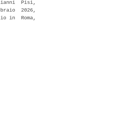
ianni  Pisi,

braio  2026,

io in  Roma,
