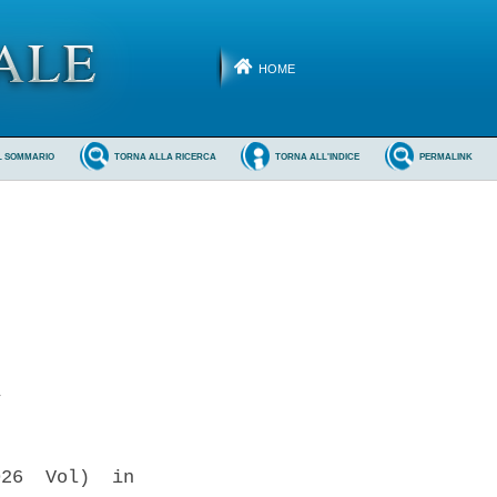
HOME
L SOMMARIO
TORNA ALLA RICERCA
TORNA ALL'INDICE
PERMALINK
 

26  Vol)  in
