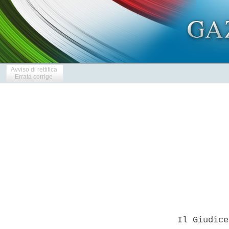
Avviso di rettifica
Errata corrige
            
  Il Giudice