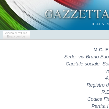
Avviso di rettifica
Errata corrige
M.C. E
Sede: via Bruno Buo
Capitale sociale: So
v
4
Registro d
R.E
Codice Fi
Partita