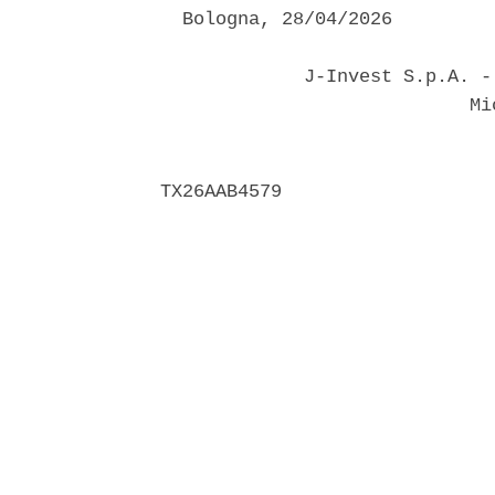
  Bologna, 28/04/2026 

             J-Invest S.p.A. -
                            Mic