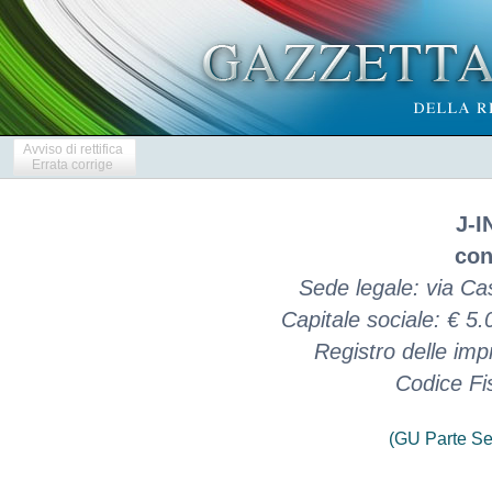
Avviso di rettifica
Errata corrige
J-I
con
Sede legale: via Ca
Capitale sociale: € 5
Registro delle im
Codice Fi
(GU Parte Se