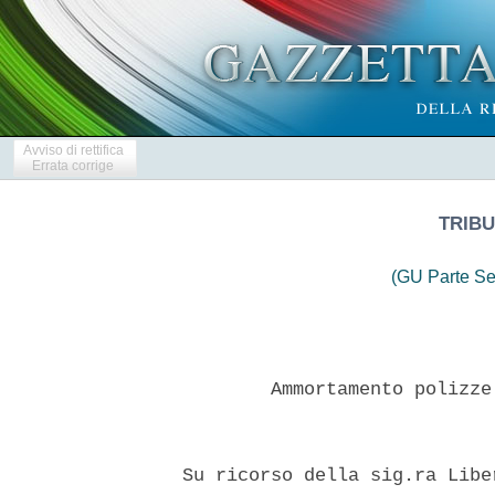
Avviso di rettifica
Errata corrige
TRIBU
(GU Parte Se
          Ammortamento polizze
  Su ricorso della sig.ra Libe