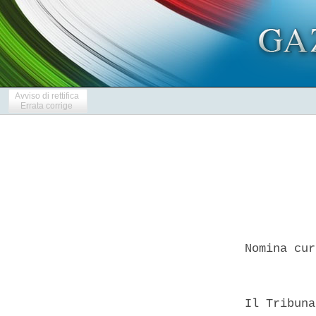
Avviso di rettifica
Errata corrige
  Nomina cur
  Il Tribuna