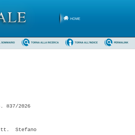
HOME
L SOMMARIO
TORNA ALLA RICERCA
TORNA ALL'INDICE
PERMALINK
. 837/2026 

tt.  Stefano
