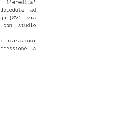
  l'eredita'

deceduta  ad

ga (SV)  via

 con  studio

ichiarazioni

ccessione  a
