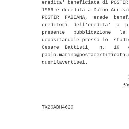
eredita' beneficiata di POSTIR
1966 e deceduta a Duino-Aurisi
POSTIR  FABIANA,  erede  benef
creditori  dell'eredita'  a  p
presente   pubblicazione   le 
depositandole presso lo  studi
Cesare  Battisti,   n.   18   
paolo.marino@postacertificata.
duemilaventisei. 

                              I
                            Pao