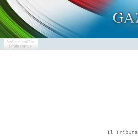
Avviso di rettifica
Errata corrige
            
  Il Tribuna