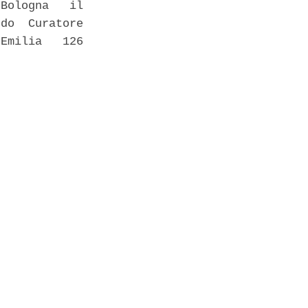
Bologna   il

do  Curatore

Emilia   126
