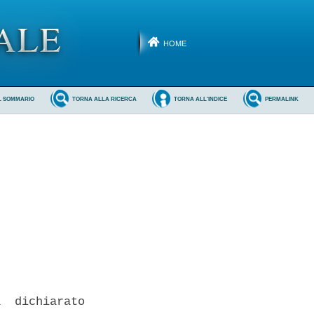
HOME
L SOMMARIO
TORNA ALLA RICERCA
TORNA ALL'INDICE
PERMALINK
  dichiarato
