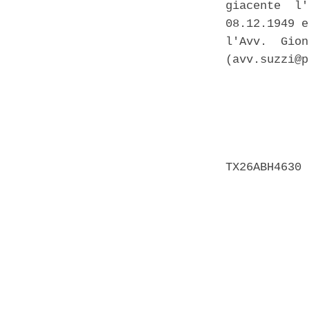
giacente  l'
08.12.1949 e
l'Avv.  Gion
(avv.suzzi@p
            
            