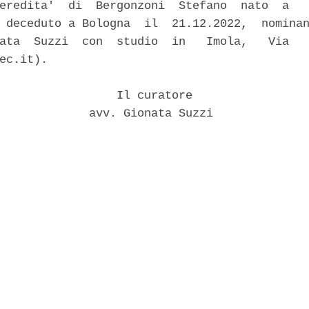
eredita'  di  Bergonzoni  Stefano  nato  a   
 deceduto a Bologna  il  21.12.2022,  nominan
ata  Suzzi  con  studio  in   Imola,   Via   
ec.it). 

                 Il curatore 

             avv. Gionata Suzzi 
