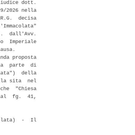
iudice dott.

9/2026 nella

R.G.  decisa

'Immacolata"

.  dall'Avv.

o  Imperiale

ausa. 

nda proposta

a  parte  di

ata")  della

la sita  nel

che  "Chiesa

al  fg.  41,

lata)  -  Il
