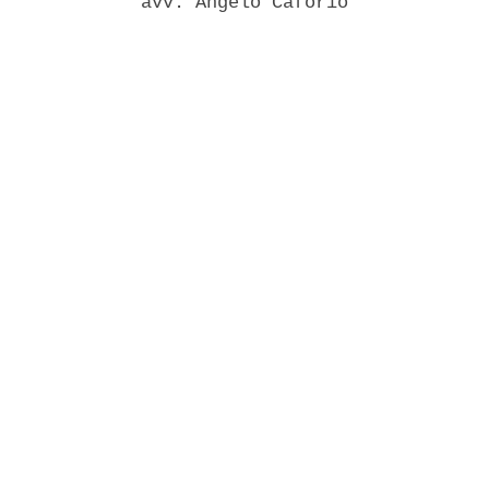
             avv. Angelo Caforio 
