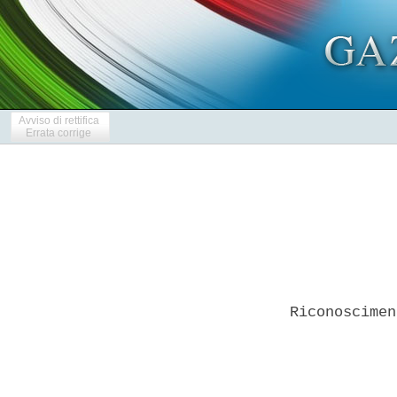
Avviso di rettifica
Errata corrige
Riconoscimen
            