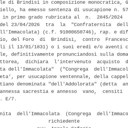
le di Brindisi in composizione monocratica, G
iello, ha emesso sentenza di usucapione n. 57
 in primo grado rubricata al  n.  2845/2024  
del 23/04/2026  tra  la  "Confraternita  dell
ll'Immacolata) (c.f. 91000650746), rap. e dif
io, del Foro  di  Brindisi,  contro  Francesc
li il 13/01/1831) o i suoi eredi e/o aventi c
le, definitivamente pronunciandosi sulla doma
ttorea,  dichiara  l'intervenuto  acquisto  d
ta dell'Immacolata"  ("Congrega  dell'Immacol
eta', per usucapione ventennale, della cappel
tiano denominata "dell'Addolorata" (detta  an
annessa sacrestia e annesso  vano,  censiti  
. E/7. 

nita  dell'Immacolata  (Congrega  dell'Immaco
                 richiedente 
