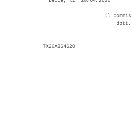
  Lecce, li' 28/04/2026 

                     Il commis
                         dott.