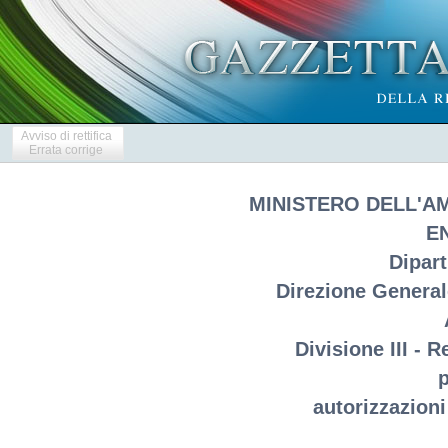
Avviso di rettifica
Errata corrige
MINISTERO DELL'A
E
Dipar
Direzione Generale
Divisione III - 
p
autorizzazioni