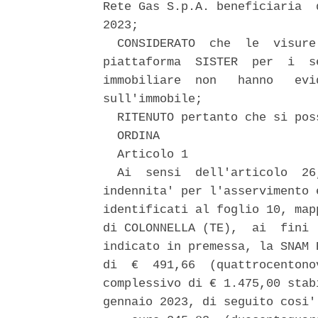
Rete Gas S.p.A. beneficiaria  
2023; 

  CONSIDERATO  che  le  visure
piattaforma  SISTER  per  i  s
immobiliare  non   hanno   evi
sull'immobile; 

  RITENUTO pertanto che si pos
  ORDINA 

  Articolo 1 

  Ai  sensi  dell'articolo  26
indennita' per l'asservimento 
identificati al foglio 10, map
di COLONNELLA (TE),  ai  fini 
indicato in premessa, la SNAM 
di  €  491,66  (quattrocentono
complessivo di € 1.475,00 stab
gennaio 2023, di seguito cosi'