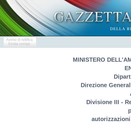
Avviso di rettifica
Errata corrige
MINISTERO DELL'A
E
Dipar
Direzione Generale
Divisione III - 
p
autorizzazioni