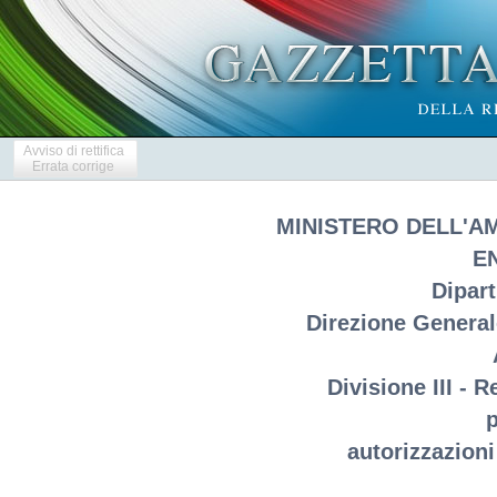
Avviso di rettifica
Errata corrige
MINISTERO DELL'A
E
Dipar
Direzione Generale
Divisione III - 
p
autorizzazioni