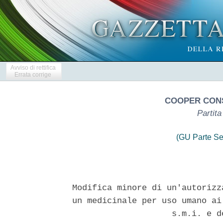
Avviso di rettifica
Errata corrige
COOPER CONS
Partit
(GU Parte Se
Modifica minore di un'autorizz
un medicinale per uso umano ai
                    s.m.i. e d