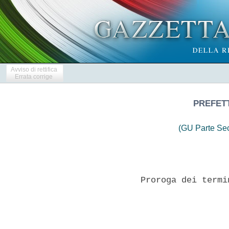
Avviso di rettifica
Errata corrige
PREFET
(GU Parte Se
             Proroga dei termi