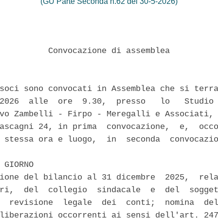
(GU Parte Seconda n.62 del 30-5-2026)
          Convocazione di assemblea 

soci sono convocati in Assemblea che si terra
2026  alle  ore  9.30,  presso   lo   Studio 
vo Zambelli - Firpo - Meregalli e Associati, 
ascagni 24, in prima  convocazione,  e,  occo
 stessa ora e luogo,  in  seconda  convocazio
 GIORNO 

ione del bilancio al 31 dicembre  2025,  rela
ri,  del  collegio  sindacale  e  del  sogget
  revisione  legale  dei  conti;  nomina  del
liberazioni occorrenti ai sensi dell'art. 247