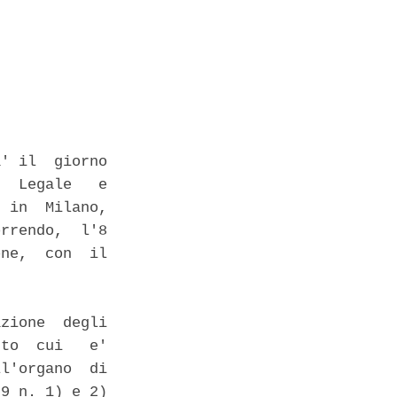
' il  giorno

  Legale   e

 in  Milano,

rrendo,  l'8

ne,  con  il

zione  degli

to  cui   e'

l'organo  di

9 n. 1) e 2)
