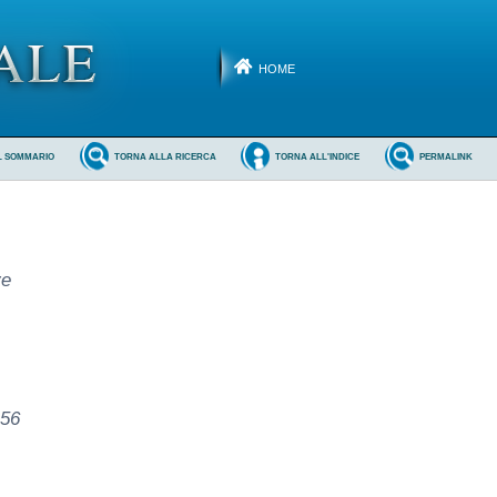
HOME
L SOMMARIO
TORNA ALLA RICERCA
TORNA ALL'INDICE
PERMALINK
ve
156