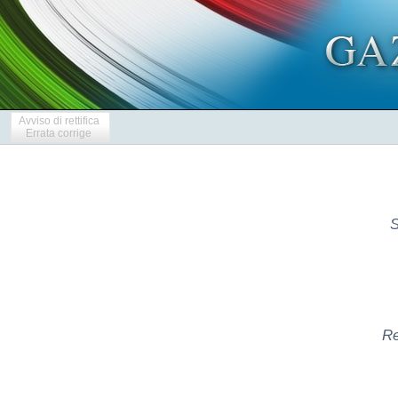
Avviso di rettifica
Errata corrige
S
Re