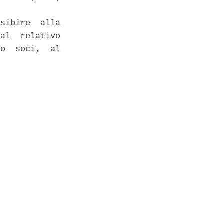
sibire  alla

al  relativo

o  soci,  al
