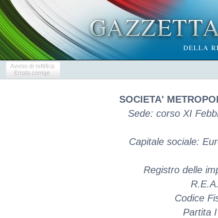
Avviso di rettifica
Errata corrige
SOCIETA' METROPOL
Sede: corso XI Febbr
Capitale sociale: E
Registro delle i
R.E.A.
Codice Fi
Partita