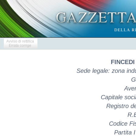
Avviso di rettifica
Errata corrige
FINCEDI
Sede legale: zona indu
G
Aver
Capitale soc
Registro d
R.E
Codice Fi
Partita