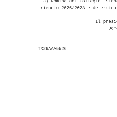
  3) Nomina del Collegio  Sind
triennio 2026/2028 e determina
                      Il presi
                           Dome