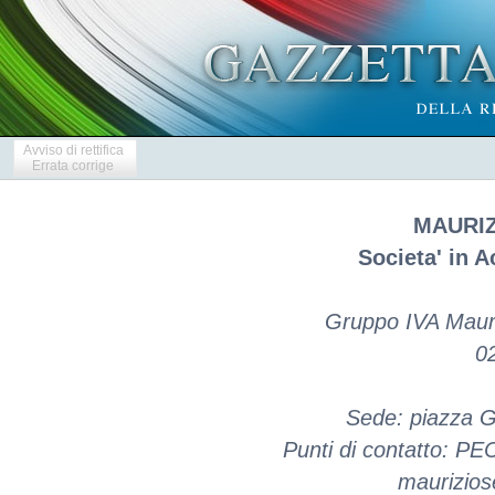
Avviso di rettifica
Errata corrige
MAURIZ
Societa' in 
Gruppo IVA Mauri
0
Sede: piazza Ga
Punti di contatto: PEC
maurizios