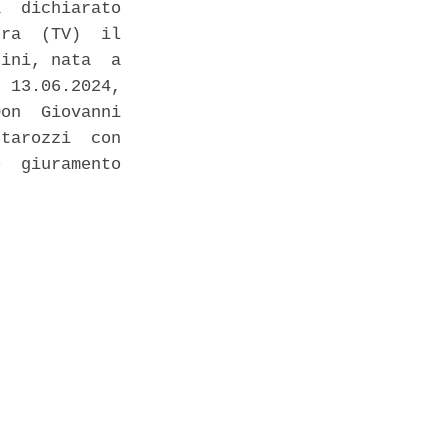
  dichiarato

ra  (TV)  il

ini, nata  a

 13.06.2024,

on  Giovanni

tarozzi  con

  giuramento
