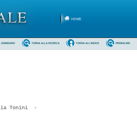
HOME
L SOMMARIO
TORNA ALLA RICERCA
TORNA ALL'INDICE
PERMALINK
ia Tonini  -
