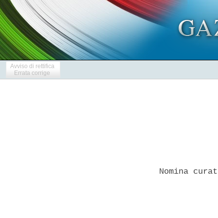
Avviso di rettifica
Errata corrige
Nomina curat
            