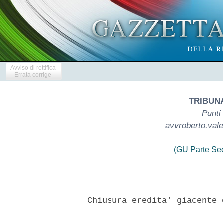
Avviso di rettifica
Errata corrige
TRIBUN
Punti
avvroberto.vale
(GU Parte Se
   Chiusura eredita' giacente 